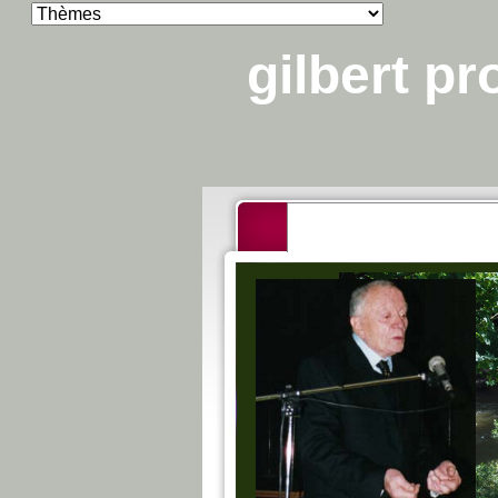
gilbert p
Attention : un problème te
site. Merci de votre compr