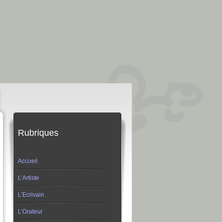
Rubriques
Accueil
L’Artiste
L’Ecrivain
L’Orateur