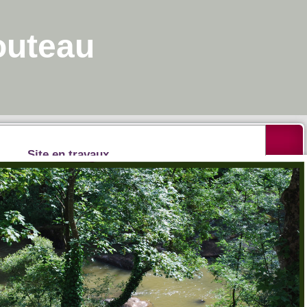
routeau
Site en travaux
chnique (serveur SQL) empêche l'accès à cette partie du
éhension.